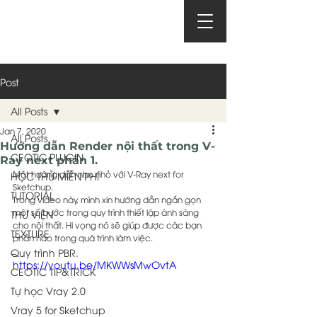
Post
All Posts
Jan 7, 2020
All Posts
Hướng dẫn Render nội thất trong V-
CEOTIC PLUGIN
Ray next phần 1.
Một hướng dẫn nho nhỏ với V-Ray next for 
HỌC THỬ MIỄN PHÍ
Sketchup.
TUTORIAL
Trong video này, mình xin hướng dẫn ngắn gọn 
một số bước trong quy trình thiết lập ánh sáng 
THƯ VIỆN
cho nội thất. Hi vọng nó sẽ giúp được các bạn 
TEXTURE
phần nào trong quá trình làm việc.
Quy trình PBR.
https://youtu.be/MKWWsMwOvtA
CEOTIC TIP&TRICK
Tự học Vray 2.0
Vray 5 for Sketchup