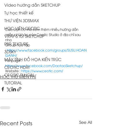
Video hướng dẫn SKETCHUP
Tự học thiết kế
THƯ VIỆN 3DSMAX
HỌC VIÊN CEOTIC
Các bạn có thể xem thêm nhiều hướng dẫn 
miễn phí khác của Ceotic Studio ở địa chỉ sau 
VRAY 6 for SKETCHUP
nha 
PBR TEXTURE
Group học tập 
: 
https://www.facebook.com/groups/SUSU.HOAN
3DSKY
GANH/
MÁY TÍNH ĐỒ HỌA KIẾN TRÚC
Fanpage : 
https://www.facebook.com/DaotaoSketchup/
CEOTIC HDRI
Website : 
https://www.ceotic.com/
CEOTIC PLUGIN
HỌC THỬ MIỄN PHÍ
TUTORIAL
Recent Posts
See All