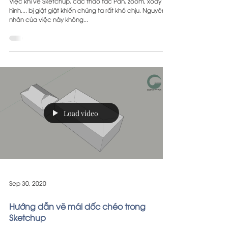
Việc khi vẽ Sketchup, các thao tác Pan, zoom, xoay
hình.... bị giật giật khiến chúng ta rất khó chịu. Nguyên
nhân của việc này không...
Load video
Sep 30, 2020
Hướng dẫn vẽ mái dốc chéo trong
Sketchup