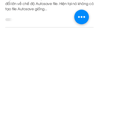
đổi lớn về chế độ Autosave file. Hiện tại nó không còn
tạo file Autosave giống...
Load video
Sep 28, 2020
Hướng dẫn phân tích bản vẽ AutoCad
khi dựng hình Sketchup