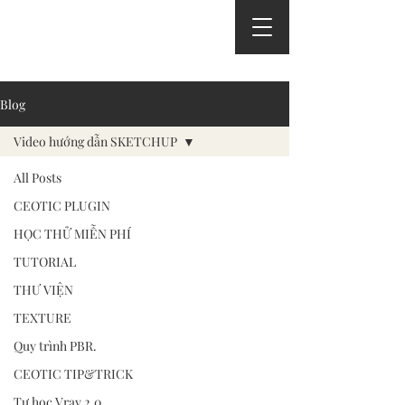
Blog
Video hướng dẫn SKETCHUP
All Posts
CEOTIC PLUGIN
HỌC THỬ MIỄN PHÍ
TUTORIAL
THƯ VIỆN
TEXTURE
Quy trình PBR.
CEOTIC TIP&TRICK
Tự học Vray 2.0