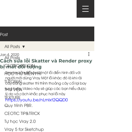
Post
All Posts
Jan 4, 2020
All Posts
Cách sửa lỗi Skatter và Render proxy
CEOTIC PLUGIN
bị mất đối tượng
Render bị mất cây là một lỗi điển hình đối với 
HỌC THỬ MIỄN PHÍ
người mới dùng Vray. Một lỗi khác đó là khi rải 
TUTORIAL
cây bằng skatter thì thỉnh thoảng cây cối lại bay 
lung tung. Video này sẽ giúp các bạn hiểu được 
THƯ VIỆN
lý do và cách khắc phục hai lỗi này.  
TEXTURE
https://youtu.be/nLmlxt2QQD0
Quy trình PBR.
CEOTIC TIP&TRICK
Tự học Vray 2.0
Vray 5 for Sketchup