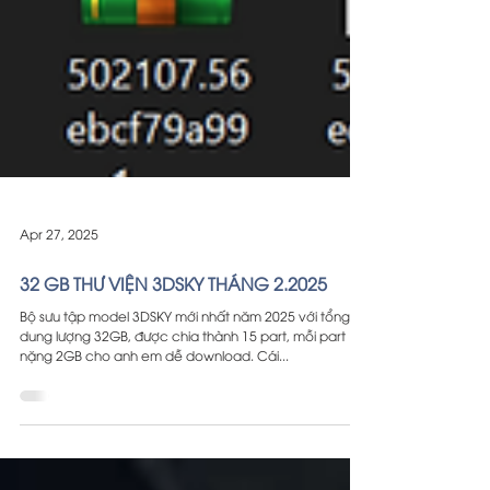
Apr 27, 2025
32 GB THƯ VIỆN 3DSKY THÁNG 2.2025
Bộ sưu tập model 3DSKY mới nhất năm 2025 với tổng
dung lượng 32GB, được chia thành 15 part, mỗi part
nặng 2GB cho anh em dễ download. Cái...