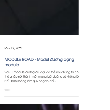
Mar 12, 2022
MODULE ROAD - Model đường dạng
module
Với 51 module đường đủ loại, có thể nói chúng ta có
thể ghép nối thành một mạng lưới đường sá khổng lồ.
Nếu bạn không làm quy hoạch, chỉ...