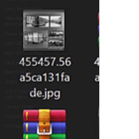
Vray 5 for Sketchup
Video hướng dẫn
SKETCHUP
Tự học thiết kế
THƯ VIỆN 3DSMAX
HỌC VIÊN CEOTIC
VRAY 6 for SKETCHUP
PBR TEXTURE
3DSKY
MÁY TÍNH ĐỒ HỌA
KIẾN TRÚC
CEOTIC HDRI
CEOTIC PLUGIN
TUTORIAL