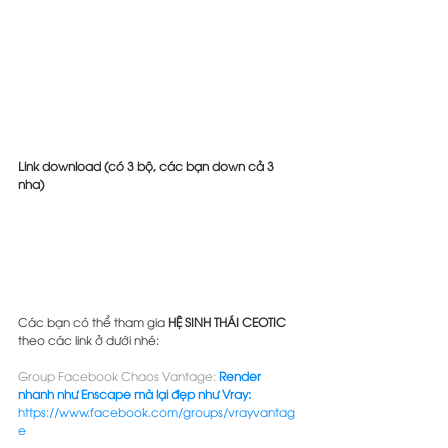
Link download (có 3 bộ, các bạn down cả 3 
nha)
Các bạn có thể tham gia 
HỆ SINH THÁI CEOTIC
theo các link ở dưới nhé:
Group Facebook Chaos Vantage: 
Render 
nhanh như Enscape mà lại đẹp như Vray: 
https://www.facebook.com/groups/vrayvantag
e