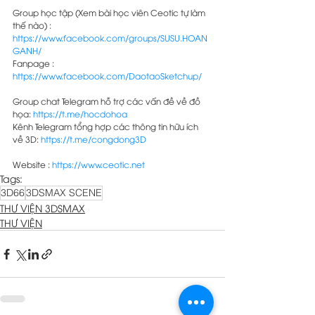
Group học tập (Xem bài học viên Ceotic tự làm 
thế nào) : 
https://www.facebook.com/groups/SUSU.HOAN
GANH/
Fanpage : 
https://www.facebook.com/DaotaoSketchup/
Group chat Telegram hỗ trợ các vấn đề về đồ 
họa: 
https://t.me/hocdohoa
Kênh Telegram tổng hợp các thông tin hữu ích 
về 3D: 
https://t.me/congdong3D
Website : 
https://www.ceotic.net
Tags:
3D66
3DSMAX SCENE
THƯ VIỆN 3DSMAX
THƯ VIỆN