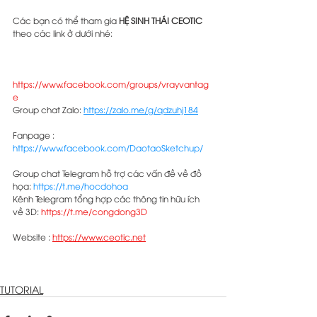
Các bạn có thể tham gia 
HỆ SINH THÁI CEOTIC
theo các link ở dưới nhé:
Group Facebook Chaos Vantage:
Render 
nhanh như Enscape mà lại đẹp như Vray: 
https://www.facebook.com/groups/vrayvantag
e
Group chat Zalo: 
https://zalo.me/g/qdzuhj184
Fanpage : 
https://www.facebook.com/DaotaoSketchup/
Group chat Telegram hỗ trợ các vấn đề về đồ 
họa: 
https://t.me/hocdohoa
Kênh Telegram tổng hợp các thông tin hữu ích 
về 3D: 
https://t.me/congdong3D
Website : 
https://www.ceotic.net
TUTORIAL