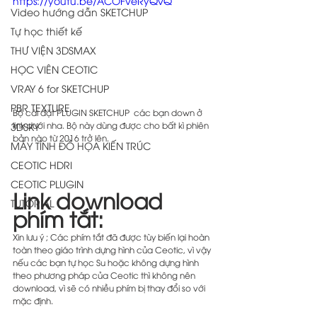
https://youtu.be/ACOFveRyQvQ
Video hướng dẫn SKETCHUP
Tự học thiết kế
THƯ VIỆN 3DSMAX
HỌC VIÊN CEOTIC
VRAY 6 for SKETCHUP
PBR TEXTURE
Bộ cài đặt PLUGIN SKETCHUP  các bạn down ở 
link dưới nha. Bộ này dùng được cho bất kì phiên 
3DSKY
bản nào từ 2016 trở lên. 
MÁY TÍNH ĐỒ HỌA KIẾN TRÚC
CEOTIC HDRI
CEOTIC PLUGIN
Link download 
TUTORIAL
phím tắt:
Xin lưu ý ; Các phím tắt đã được tùy biến lại hoàn 
toàn theo giáo trình dựng hình của Ceotic, vì vậy 
nếu các bạn tự học Su hoặc không dựng hình 
theo phương pháp của Ceotic thì không nên 
download, vì sẽ có nhiều phím bị thay đổi so với 
mặc định.