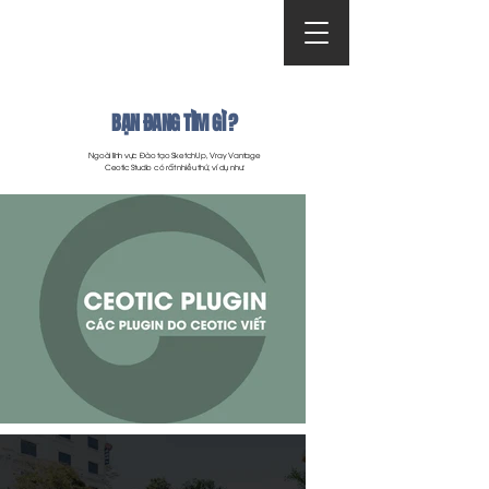
BẠN ĐANG TÌM GÌ ?
Ngoài lĩnh vực Đào tạo SketchUp, Vray Vantage
Ceotic Studio có rất nhiều thứ, ví dụ như: