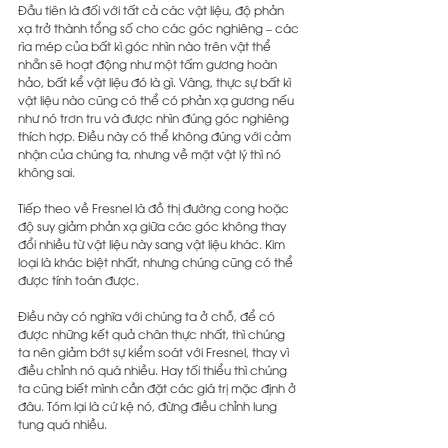
Đầu tiên là đối với tất cả các vật liệu, độ phản 
xạ trở thành tổng số cho các góc nghiêng – các 
rìa mép của bất kì góc nhìn nào trên vật thể 
nhẵn sẽ hoạt động như một tấm gương hoàn 
hảo, bất kể vật liệu đó là gì. Vâng, thực sự bất kì 
vật liệu nào cũng có thể có phản xạ gương nếu 
như nó trơn tru và được nhìn đúng góc nghiêng 
thích hợp. Điều này có thể không đúng với cảm 
nhận của chúng ta, nhưng về mặt vật lý thì nó 
không sai.
Tiếp theo về Fresnel là đồ thị đường cong hoặc 
độ suy giảm phản xạ giữa các góc không thay 
đổi nhiều từ vật liệu này sang vật liệu khác. Kim 
loại là khác biệt nhất, nhưng chúng cũng có thể 
được tính toán được.
Điều này có nghĩa với chúng ta ở chỗ, để có 
được những kết quả chân thực nhất, thì chúng 
ta nên giảm bớt sự kiểm soát với Fresnel, thay vì 
điều chỉnh nó quá nhiều. Hay tối thiểu thì chúng 
ta cũng biết mình cần đặt các giá trị mặc định ở 
đâu. Tóm lại là cứ kệ nó, đừng điều chỉnh lung 
tung quá nhiều.