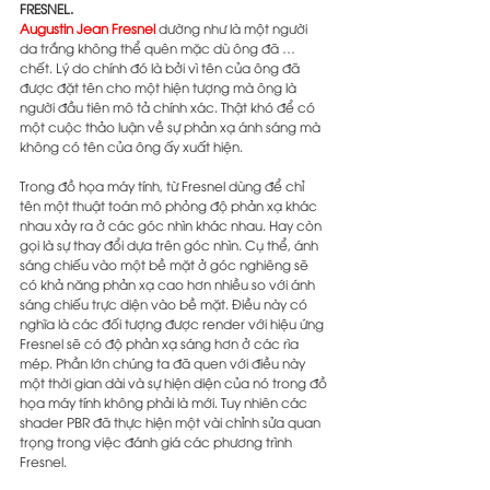
FRESNEL.
Augustin Jean Fresnel
 dường như là một người 
da trắng không thể quên mặc dù ông đã … 
chết. Lý do chính đó là bởi vì tên của ông đã 
được đặt tên cho một hiện tượng mà ông là 
người đầu tiên mô tả chính xác. Thật khó để có 
một cuộc thảo luận về sự phản xạ ánh sáng mà 
không có tên của ông ấy xuất hiện.
Trong đồ họa máy tính, từ Fresnel dùng để chỉ 
tên một thuật toán mô phỏng độ phản xạ khác 
nhau xảy ra ở các góc nhìn khác nhau. Hay còn 
gọi là sự thay đổi dựa trên góc nhìn. Cụ thể, ánh 
sáng chiếu vào một bề mặt ở góc nghiêng sẽ 
có khả năng phản xạ cao hơn nhiều so với ánh 
sáng chiếu trực diện vào bề mặt. Điều này có 
nghĩa là các đối tượng được render với hiệu ứng 
Fresnel sẽ có độ phản xạ sáng hơn ở các rìa 
mép. Phần lớn chúng ta đã quen với điều này 
một thời gian dài và sự hiện diện của nó trong đồ 
họa máy tính không phải là mới. Tuy nhiên các 
shader PBR đã thực hiện một vài chỉnh sửa quan 
trọng trong việc đánh giá các phương trình 
Fresnel.