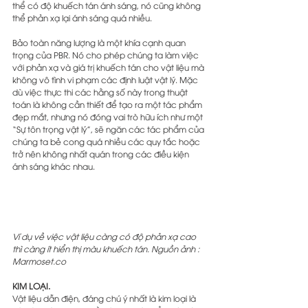
thể có độ khuếch tán ánh sáng, nó cũng không 
thể phản xạ lại ánh sáng quá nhiều.
Bảo toàn năng lượng là một khía cạnh quan 
trọng của PBR. Nó cho phép chúng ta làm việc 
với phản xạ và giá trị khuếch tán cho vật liệu mà 
không vô tình vi phạm các định luật vật lý. Mặc 
dù việc thực thi các hằng số này trong thuật 
toán là không cần thiết để tạo ra một tác phẩm 
đẹp mắt, nhưng nó đóng vai trò hữu ích như một 
“Sự tôn trọng vật lý”, sẽ ngăn các tác phẩm của 
chúng ta bẻ cong quá nhiều các quy tắc hoặc 
trở nên không nhất quán trong các điều kiện 
ánh sáng khác nhau.
Ví dụ về việc vật liệu càng có độ phản xạ cao 
thì càng ít hiển thị màu khuếch tán. Nguồn ảnh : 
Marmoset.co
KIM LOẠI.
Vật liệu dẫn điện, đáng chú ý nhất là kim loại là 