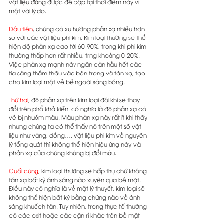
vật liệu đáng được đề cập tại thời điểm này vì 
một vài lý do.
Đầu tiên
, chúng có xu hướng phản xạ nhiều hơn 
so với các vật liệu phi kim. Kim loại thường sẽ thể 
hiện độ phản xạ cao tới 60-90%, trong khi phi kim 
thường thấp hơn rất nhiều, trng khoảng 0-20%. 
Việc phản xạ mạnh này ngăn cản hầu hết các 
tia sáng thẩm thấu vào bên trong và tán xạ, tạo 
cho kim loại một vẻ bề ngoài sáng bóng.
Thứ hai
, độ phản xạ trên kim loại đôi khi sẽ thay 
đổi trên phổ khả kiến, có nghĩa là độ phản xạ có 
vẻ bị nhuốm màu. Màu phản xạ này rất ít khi thấy, 
nhưng chúng ta có thể thấy nó trên một số vật 
liệu như vàng, đồng…. Vật liệu phi kim về nguyên 
lý tổng quát thì không thể hiện hiệu ứng này, và 
phản xạ của chúng không bị đổi màu.
Cuối cùng
, kim loại thường sẽ hấp thụ chứ không 
tán xạ bất kỳ ánh sáng nào xuyên qua bề mặt. 
Điều này có nghĩa là về mặt lý thuyết, kim loại sẽ 
không thể hiện bất kỳ bằng chứng nào về ánh 
sáng khuếch tán. Tuy nhiên, trong thực tế thường 
có các oxit hoặc các cặn rỉ khác trên bề mặt 