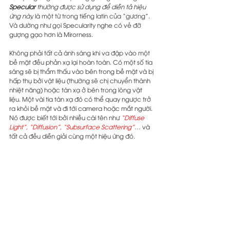
Specular
 thường được sử dụng để diễn tả hiệu 
ứng này,
 là một từ trong tiếng latin của “gương”. 
Và dường như gọi Specularity nghe có vẻ đỡ 
gượng gạo hơn là Mirorness.
Không phải tất cả ánh sáng khi va đập vào một 
bề mặt đều phản xạ lại hoàn toàn. Có một số tia 
sáng sẽ bị thẩm thấu vào bên trong bề mặt và bị 
hấp thụ bởi vật liệu (thường sẽ chị chuyển thành 
nhiệt năng) hoặc tán xạ ở bên trong lòng vật 
liệu. Một vài tia tán xạ đó có thể quay ngược trở 
ra khỏi bề mặt và đi tới camera hoặc mắt người. 
Nó được biết tới bởi nhiều cái tên như 
“Diffuse 
Light”, “Diffusion”, “Subsurface Scattering”
… và 
tất cả đều diễn giải cùng một hiệu ứng đó.