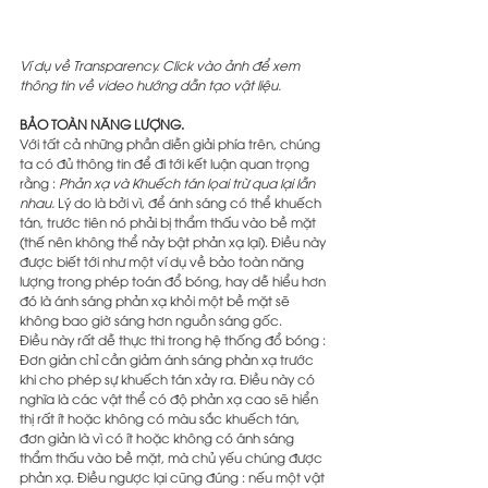
Ví dụ về Transparency. Click vào ảnh để xem 
thông tin về video hướng dẫn tạo vật liệu.
BẢO TOÀN NĂNG LƯỢNG.
Với tất cả những phần diễn giải phía trên, chúng 
ta có đủ thông tin để đi tới kết luận quan trọng 
rằng : 
Phản xạ và Khuếch tán lọai trừ qua lại lẫn 
nhau. 
Lý do là bởi vì, để ánh sáng có thể khuếch 
tán, trước tiên nó phải bị thẩm thấu vào bề mặt 
(thế nên không thể nảy bật phản xạ lại). Điều này 
được biết tới như một ví dụ về bảo toàn năng 
lượng trong phép toán đổ bóng, hay dễ hiểu hơn 
đó là ánh sáng phản xạ khỏi một bề mặt sẽ 
không bao giờ sáng hơn nguồn sáng gốc. 
Điều này rất dễ thực thi trong hệ thống đổ bóng : 
Đơn giản chỉ cần giảm ánh sáng phản xạ trước 
khi cho phép sự khuếch tán xảy ra. Điều này có 
nghĩa là các vật thể có độ phản xạ cao sẽ hiển 
thị rất ít hoặc không có màu sắc khuếch tán, 
đơn giản là vì có ít hoặc không có ánh sáng 
thẩm thấu vào bề mặt, mà chủ yếu chúng được 
phản xạ. Điều ngược lại cũng đúng : nếu một vật 