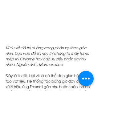
Ví dụ về đồ thị đường cong phản xạ theo góc 
nhìn. Dựa vào đồ thị này thì chúng ta thấy tại rìa 
mép thì Chrome hay cao su đều phản xạ như 
nhau. Nguồn ảnh : Marmoset.co
Đây là tin tốt, bởi vì nó có thể đơn giản hóa việc 
tạo vật liệu. Hệ thống tạo bóng giờ đây có thể tự 
xử lý hiệu ứng Fresnell gần như hoàn toàn, nó chỉ 
phải tham khảo một số tính chất vật liệu có sẵn 
khác, chẳng hạn như độ bóng và độ phản xạ.
Một quy trình PBR được điều khiển bởi các cơ sở 
của hiệu ứng phản xạ, dù bằng cách này hay 
cách khác. Hiệu ứng Fresnel, một khi được 
render sẽ thêm độ phản xạ lên trên giá trị được 
chỉ định bởi người dùng. Về cơ bản, Fresnel giúp 
chúng ta có thể mô tả bề mặt phản chiếu nhiều 
hơn ở các góc khác nhau khi cần thiết.