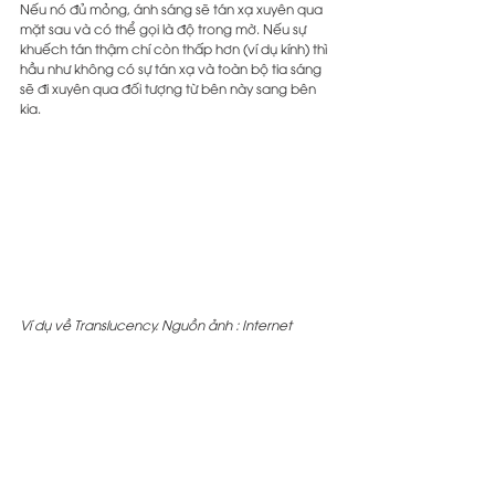
Nếu nó đủ mỏng, ánh sáng sẽ tán xạ xuyên qua 
mặt sau và có thể gọi là độ trong mờ. Nếu sự 
khuếch tán thậm chí còn thấp hơn (ví dụ kính) thì 
hầu như không có sự tán xạ và toàn bộ tia sáng 
sẽ đi xuyên qua đối tượng từ bên này sang bên 
kia. 
Ví dụ về Translucency. Nguồn ảnh : Internet