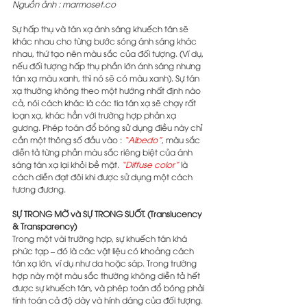
Nguồn ảnh : marmoset.co
Sự hấp thụ và tán xạ ánh sáng khuếch tán sẽ 
khác nhau cho từng bước sóng ánh sáng khác 
nhau, thứ tạo nên màu sắc của đối tượng. (Ví dụ, 
nếu đối tượng hấp thụ phần lớn ánh sáng nhưng 
tán xạ màu xanh, thì nó sẽ có màu xanh). Sự tán 
xạ thường không theo một hướng nhất định nào 
cả, nói cách khác là các tia tán xạ sẽ chạy rất 
loạn xạ, khác hẳn với trường hợp phản xạ 
gương. Phép toán đổ bóng sử dụng điều này chỉ 
cần một thông số đầu vào : 
“Albedo”
, màu sắc 
diễn tả từng phần màu sắc riêng biệt của ánh 
sáng tán xạ lại khỏi bề mặt. 
“Diffuse color”
 là 
cách diễn đạt đôi khi được sử dụng một cách 
tương đương.
SỰ TRONG MỜ và SỰ TRONG SUỐT. (Translucency 
& Transparency)
Trong một vài trường hợp, sự khuếch tán khá 
phức tạp – đó là các vật liệu có khoảng cách 
tán xạ lớn, ví dụ như da hoặc sáp. Trong trường 
hợp này một màu sắc thường không diễn tả hết 
được sự khuếch tán, và phép toán đổ bóng phải 
tính toán cả độ dày và hính dáng của đối tượng. 