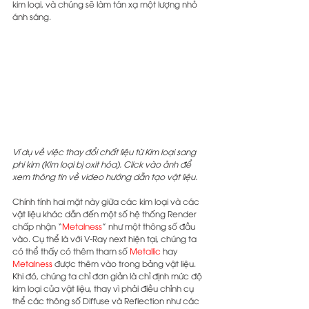
kim loại, và chúng sẽ làm tán xạ một lượng nhỏ 
ánh sáng.
Ví dụ về việc thay đổi chất liệu từ Kim loại sang 
phi kim (Kim loại bị oxit hóa). Click vào ảnh để 
xem thông tin về video hướng dẫn tạo vật liệu.
Chính tính hai mặt này giữa các kim loại và các 
vật liệu khác dẫn đến một số hệ thống Render 
chấp nhận “
Metalness
” như một thông số đầu 
vào. Cụ thể là với V-Ray next hiện tại, chúng ta 
có thể thấy có thêm tham số 
Metallic
 hay 
Metalness
 được thêm vào trong bảng vật liệu. 
Khi đó, chúng ta chỉ đơn giản là chỉ định mức độ 
kim loại của vật liệu, thay vì phải điều chỉnh cụ 
thể các thông số Diffuse và Reflection như các 