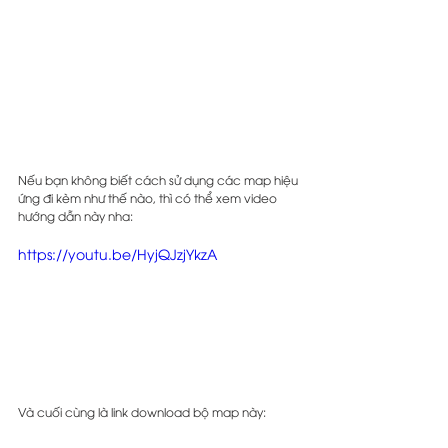
Nếu bạn không biết cách sử dụng các map hiệu 
ứng đi kèm như thế nào, thì có thể xem video 
hướng dẫn này nha:
https://youtu.be/HyjQJzjYkzA
Và cuối cùng là link download bộ map này: