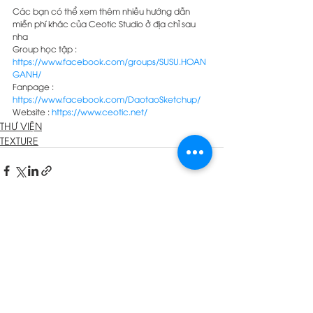
Các bạn có thể xem thêm nhiều hướng dẫn 
miễn phí khác của Ceotic Studio ở địa chỉ sau 
nha 
Group học tập : 
https://www.facebook.com/groups/SUSU.HOAN
GANH/
Fanpage : 
https://www.facebook.com/DaotaoSketchup/
Website : 
https://www.ceotic.net/
THƯ VIỆN
TEXTURE
Recent Posts
See All