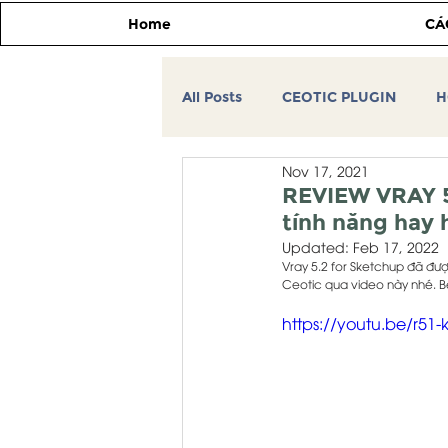
Home
CÁ
All Posts
CEOTIC PLUGIN
H
Nov 17, 2021
CEOTIC TIP&TRICK
Tự học
REVIEW VRAY 5
tính năng hay 
Updated:
Feb 17, 2022
THƯ VIỆN 3DSMAX
HỌC V
Vray 5.2 for Sketchup đã đượ
Ceotic qua video này nhé. Bên
https://youtu.be/r51-
MÁY TÍNH ĐỒ HỌA KIẾN TRÚC