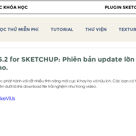
C KHÓA HỌC
PLUGIN SKET
ỌC THỬ MIỄN PHÍ
TUTORIAL
THƯ VIỆN
TEXTU
 Vray 2.0
Vray 5 for Sketchup
Video hướng dẫn SKE
.2 for SKETCHUP: Phiên bản update lớn 
ho.
IÊN CEOTIC
VRAY 6 for SKETCHUP
PBR TEXTURE
c phát hành với rất nhiều tính năng mới cực kì hay ho và hữu ích. Các bạn có t
 dưới là link download file trải nghiệm như trong video.
kkeViUs
CEOTIC HDRI
CEOTIC PLUGIN
TUTORIAL