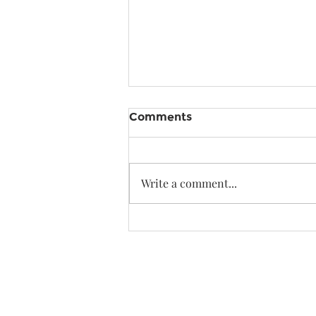
Comments
Write a comment...
CEOTIC MOBIUS - Plugin
tạo vòng xoắn theo bất
kỳ cách nào bạn muốn