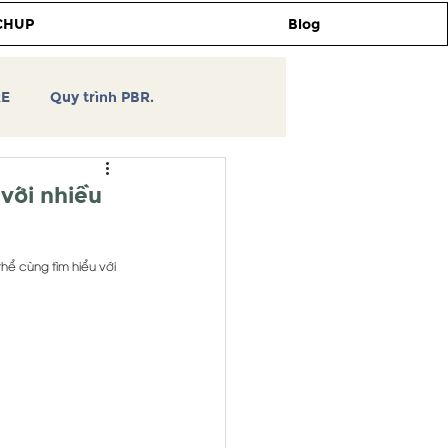
CHUP
Blog
RE
Quy trình PBR.
TCHUP
Tự học thiết kế
với nhiều
3DSKY
hể cùng tìm hiểu với 