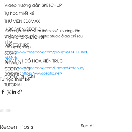
Video hướng dẫn SKETCHUP
Tự học thiết kế
THƯ VIỆN 3DSMAX
HỌC VIÊN CEOTIC
Các bạn có thể xem thêm nhiều hướng dẫn 
miễn phí khác của Ceotic Studio ở địa chỉ sau 
VRAY 6 for SKETCHUP
nha 
PBR TEXTURE
Group học tập : 
https://www.facebook.com/groups/SUSU.HOAN
3DSKY
GANH/
MÁY TÍNH ĐỒ HỌA KIẾN TRÚC
Fanpage : 
https://www.facebook.com/DaotaoSketchup/
CEOTIC HDRI
Website : 
https://www.ceotic.net/
CEOTIC PLUGIN
Tự học thiết kế
TUTORIAL
Recent Posts
See All