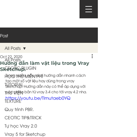
Post
All Posts
Oct 22, 2020
All Posts
Hướng dẫn làm vật liệu trong Vray
CEOTIC PLUGIN
Sketchup.
Trong video này, mình hướng dẫn nhanh cách 
HỌC THỬ MIỄN PHÍ
tạo một số vật liệu hay dùng trong vray 
TUTORIAL
Sketchup. Hướng dẫn này có thể áp dụng với 
các phiên bản từ vray 3.4 cho tới vray 4.2 nha.
THƯ VIỆN
https://youtu.be/Tlmutaeb0YQ
TEXTURE
Quy trình PBR.
CEOTIC TIP&TRICK
Tự học Vray 2.0
Vray 5 for Sketchup