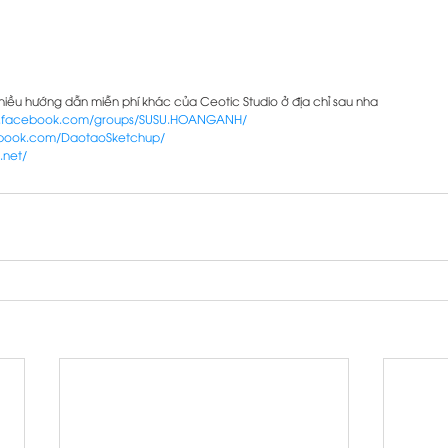
ều hướng dẫn miễn phí khác của Ceotic Studio ở địa chỉ sau nha 
w.facebook.com/groups/SUSU.HOANGANH/
ebook.com/DaotaoSketchup/
.net/