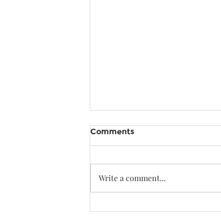
Comments
Write a comment...
Kiếm 1 tỷ với nghề thiết
kế? Thu nhập của KTS là