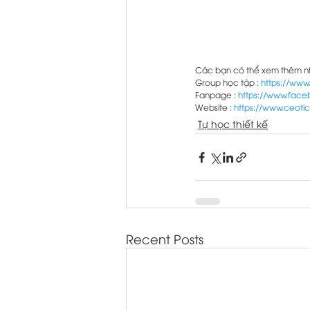
Các bạn có thể xem thêm nhi
Group học tập : 
https://ww
Fanpage : 
https://www.fac
Website : 
https://www.ceotic
Tự học thiết kế
Recent Posts