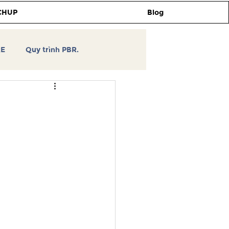
CHUP
Blog
RE
Quy trình PBR.
TCHUP
Tự học thiết kế
3DSKY