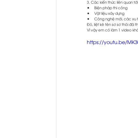
3. Các kiến thức liên quan t
Biện pháp thi công
Vật liệu xây dựng
Công nghệ mới, các xu h
Đó, liệt kê tên sơ sơ thôi đã t
Vì vậy em có làm 1 video khá
https://youtu.be/MK