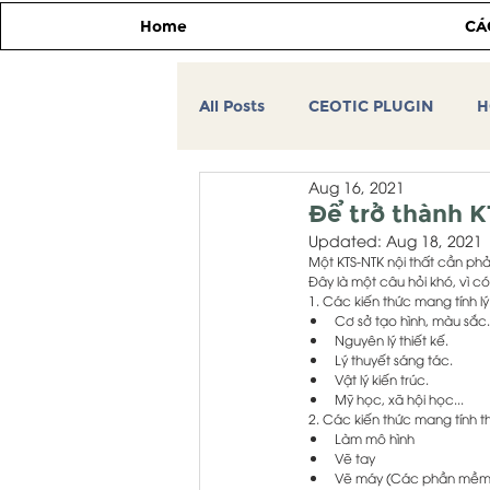
Home
CÁ
All Posts
CEOTIC PLUGIN
H
Aug 16, 2021
CEOTIC TIP&TRICK
Tự học
Để trở thành K
Updated:
Aug 18, 2021
Một KTS-NTK nội thất cần phả
THƯ VIỆN 3DSMAX
HỌC V
Đây là một câu hỏi khó, vì c
1. Các kiến thức mang tính lý
Cơ sở tạo hình, màu sắc.
Nguyên lý thiết kế.
Lý thuyết sáng tác.
MÁY TÍNH ĐỒ HỌA KIẾN TRÚC
Vật lý kiến trúc.
Mỹ học, xã hội học...
2. Các kiến thức mang tính 
Làm mô hình
Vẽ tay
Vẽ máy (Các phần mềm