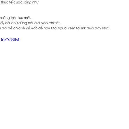
ới thực tế cuộc sống như
ướng trào lưu mới...
hấy dài chứ đừng nói là đi vào chi tiết.
 dài để chia sẻ về vấn đề này. Mọi người xem tại link dưới đây nha:
306ZYs8IM