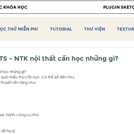
C KHÓA HỌC
PLUGIN SKET
ỌC THỬ MIỄN PHÍ
TUTORIAL
THƯ VIỆN
TEXTU
 Vray 2.0
Vray 5 for Sketchup
Video hướng dẫn SKE
TS - NTK nội thất cần học những gì?
i học những gì?
IÊN CEOTIC
VRAY 6 for SKETCHUP
PBR TEXTURE
ó quá nhiều thứ cần học. Có thể kể đến như:
 thuyết nền tảng như:
CEOTIC HDRI
CEOTIC PLUGIN
TUTORIAL
thực hành, công cụ như:
 đồ họa)