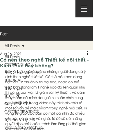
Post
All Posts
Aug 16, 2021
All Posts
Có nên theo nghề Thiết kế nội thất -
CEOTIC PLUGIN
Kiến Trúc hay không?
Đây là 1 video dành cho những người đang có ý 
HỌC THỬ MIỄN PHÍ
định theo nghề thiết kế. Có thể các bạn đang 
TUTORIAL
học lớp 12 chuẩn bị thi đại học, hoặc có thể 
các bạn đang làm 1 nghề nào đó liên quan như 
THƯ VIỆN
thi công, bán vật tư, giám sát, kỹ thuật... và cảm 
TEXTURE
thấy chán cái mình đang làm, muốn nhảy sang 
nghề thiết kế. Trong video này, mình xin chia sẻ 
Quy trình PBR.
một số vấn đề mà chỉ làm trong nghề mới biết. Hi 
CEOTIC TIP&TRICK
vọng sẽ giúp các bạn có một cái nhìn đa chiều 
và toàn cảnh hơn về nghề. Từ đó sẽ có những 
Tự học Vray 2.0
quyết định chính xác, tránh làm lãng phí thời gian 
Vray 5 for Sketchup
và cơ hội của bản thân.