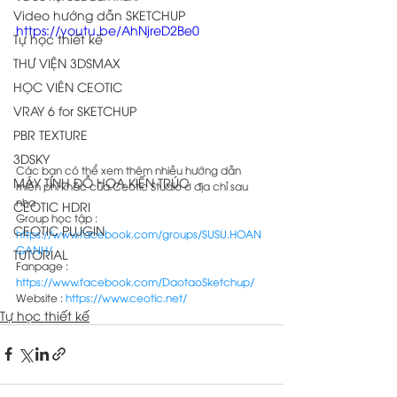
Video hướng dẫn SKETCHUP
https://youtu.be/AhNjreD2Be0
Tự học thiết kế
THƯ VIỆN 3DSMAX
HỌC VIÊN CEOTIC
VRAY 6 for SKETCHUP
PBR TEXTURE
3DSKY
Các bạn có thể xem thêm nhiều hướng dẫn 
MÁY TÍNH ĐỒ HỌA KIẾN TRÚC
miễn phí khác của Ceotic Studio ở địa chỉ sau 
nha 
CEOTIC HDRI
Group học tập : 
CEOTIC PLUGIN
https://www.facebook.com/groups/SUSU.HOAN
GANH/
TUTORIAL
Fanpage : 
https://www.facebook.com/DaotaoSketchup/
Website : 
https://www.ceotic.net/
Tự học thiết kế