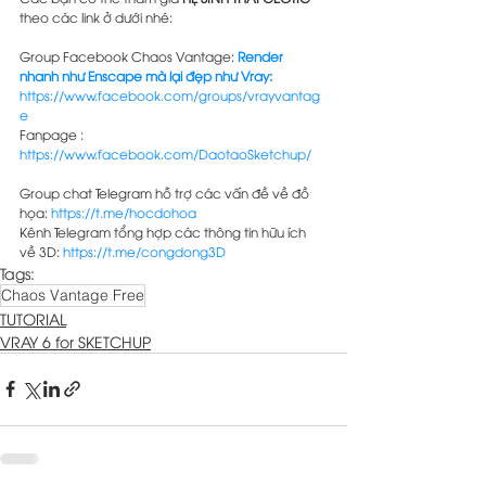
theo các link ở dưới nhé:
Group Facebook Chaos Vantage:
Render 
nhanh như Enscape mà lại đẹp như Vray: 
https://www.facebook.com/groups/vrayvantag
e
Fanpage : 
https://www.facebook.com/DaotaoSketchup/
Group chat Telegram hỗ trợ các vấn đề về đồ 
họa: 
https://t.me/hocdohoa
Kênh Telegram tổng hợp các thông tin hữu ích 
về 3D: 
https://t.me/congdong3D
Tags:
Chaos Vantage Free
TUTORIAL
VRAY 6 for SKETCHUP