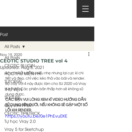
Post
All Posts
Nov 19, 2020
All Posts
CEOTIC STUDIO TREE vol 4
CEOTIC PLUGIN
Updated:
Aug 8, 2021
Bộ cây Full vật liệu siêu nhẹ nhưng lại cực kì chi 
HỌC THỬ MIỄN PHÍ
tiết và đẹp, chỉ việc kéo thả vào bài và render.
TUTORIAL
Bộ cây Vol 4 này được làm cho SU 2020 và Vray 
4 trở lên. Các phiên bản thấp hơn sẽ không sử 
THƯ VIỆN
dụng được.
TEXTURE
CÁC BẠN VUI LÒNG XEM KĨ VIDEO HƯỚNG DẪN 
SỬ DỤNG BÊN DƯỚI, NẾU KHÔNG SẼ GẶP MỘT SỐ 
Quy trình PBR.
LỖI KHI RENDER.
CEOTIC TIP&TRICK
https://youtu.be/0e1PhEvu0XE
Tự học Vray 2.0
Vray 5 for Sketchup