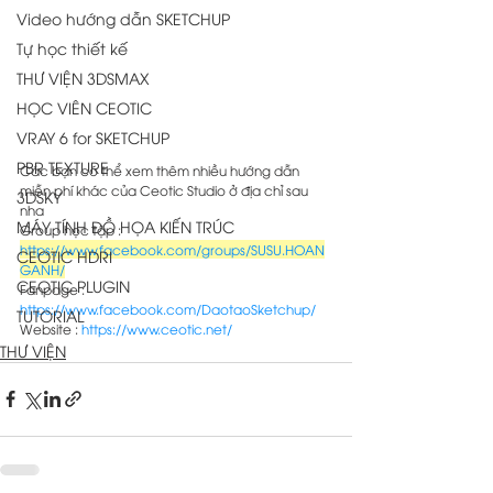
Video hướng dẫn SKETCHUP
Tự học thiết kế
THƯ VIỆN 3DSMAX
HỌC VIÊN CEOTIC
VRAY 6 for SKETCHUP
PBR TEXTURE
Các bạn có thể xem thêm nhiều hướng dẫn 
miễn phí khác của Ceotic Studio ở địa chỉ sau 
3DSKY
nha 
MÁY TÍNH ĐỒ HỌA KIẾN TRÚC
Group học tập : 
https://www.facebook.com/groups/SUSU.HOAN
CEOTIC HDRI
GANH/
CEOTIC PLUGIN
Fanpage : 
https://www.facebook.com/DaotaoSketchup/
TUTORIAL
Website : 
https://www.ceotic.net/
THƯ VIỆN