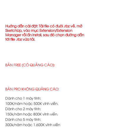
Huớng dẫn cài đặt: Tải file có đuôi .rbz về, mở 
SketchUp, vào mục Extension/Extension 
Manager rồi ấn install, sau đó chọn đường dẫn 
tới file .rbz vừa tải.
BẢN FREE (CÓ QUẢNG CÁO):
BẢN PRO KHÔNG QUẢNG CÁO:
Dành cho 1 máy tính:
100K/năm hoặc 500K vĩnh viễn.
Dành cho 2 máy tính:
150k/năm hoặc 800K vĩnh viễn.
Dành cho 5 máy tính:
300k/năm hoặc 1.600K vĩnh viễn