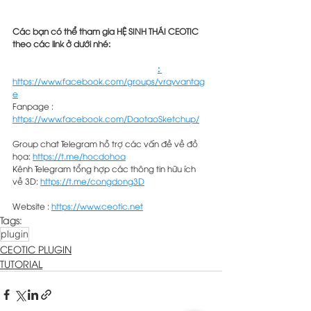
Các bạn có thể tham gia HỆ SINH THÁI CEOTIC 
theo các link ở dưới nhé:
Group Facebook VV VRAY VANTAGE
: 
https://www.facebook.com/groups/vrayvantag
e
Fanpage : 
https://www.facebook.com/DaotaoSketchup/
Group chat Telegram hỗ trợ các vấn đề về đồ 
họa: 
https://t.me/hocdohoa
Kênh Telegram tổng hợp các thông tin hữu ích 
về 3D: 
https://t.me/congdong3D
Website : 
https://www.ceotic.net
Tags:
plugin
CEOTIC PLUGIN
TUTORIAL