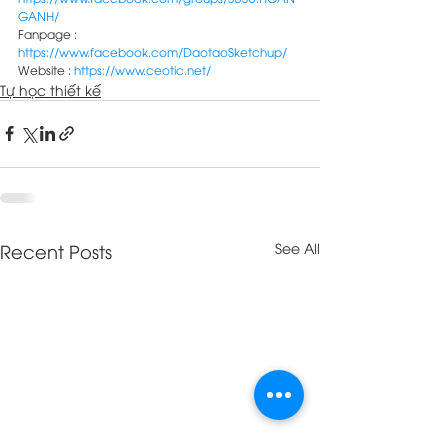
GANH/
Fanpage : 
https://www.facebook.com/DaotaoSketchup/
Website : 
https://www.ceotic.net/
Tự học thiết kế
Recent Posts
See All