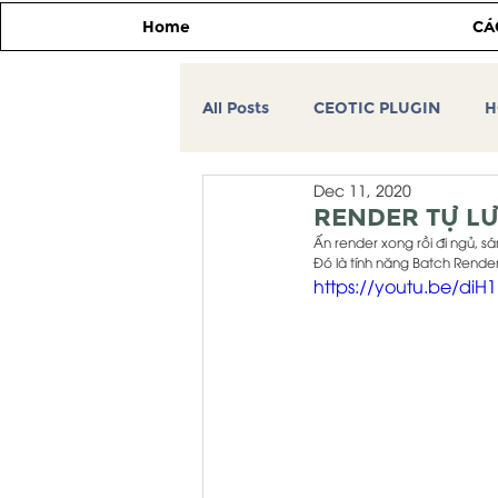
Home
CÁ
All Posts
CEOTIC PLUGIN
H
Dec 11, 2020
CEOTIC TIP&TRICK
Tự học
RENDER TỰ LƯ
Ấn render xong rồi đi ngủ, 
Đó là tính năng Batch Render
https://youtu.be/d
THƯ VIỆN 3DSMAX
HỌC V
MÁY TÍNH ĐỒ HỌA KIẾN TRÚC