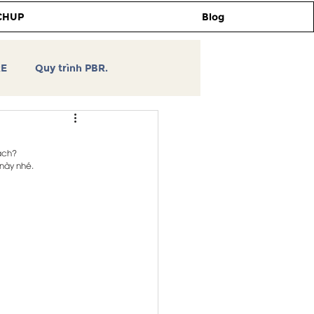
CHUP
Blog
RE
Quy trình PBR.
TCHUP
Tự học thiết kế
hách?
 này nhé.
3DSKY