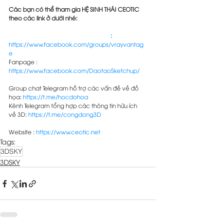
Các bạn có thể tham gia HỆ SINH THÁI CEOTIC 
theo các link ở dưới nhé:
Group Facebook VV VRAY VANTAGE
: 
https://www.facebook.com/groups/vrayvantag
e
Fanpage : 
https://www.facebook.com/DaotaoSketchup/
Group chat Telegram hỗ trợ các vấn đề về đồ 
họa: 
https://t.me/hocdohoa
Kênh Telegram tổng hợp các thông tin hữu ích 
về 3D: 
https://t.me/congdong3D
Website : 
https://www.ceotic.net
Tags:
3DSKY
3DSKY