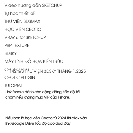
Video hướng dẫn SKETCHUP
Tự học thiết kế
THƯ VIỆN 3DSMAX
HỌC VIÊN CEOTIC
VRAY 6 for SKETCHUP
PBR TEXTURE
3DSKY
MÁY TÍNH ĐỒ HỌA KIẾN TRÚC
CEOTIC HDRI
142 GB THƯ VIỆN 3DSKY THÁNG 1.2025
CEOTIC PLUGIN
TUTORIAL
Link Fshare dành cho cộng đồng, tốc độ tải 
chậm nếu không mua VIP của Fshare.
Nếu bạn là học viên Ceotic từ 2024 thì click vào 
link Google Drive tốc độ cao dưới đây: