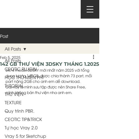
Post
All Posts
Feb 5, 2025
All Posts
142 GB THƯ VIỆN 3DSKY THÁNG 1.2025
CEOTIC PLUGIN
3474 model 3DSKY mới nhất năm 2025 với tổng 
dung lượng 142GB, được chia thành 73 part, mỗi 
HỌC THỬ MIỄN PHÍ
part nặng 2GB cho anh em dễ download. 
TUTORIAL
Cái này là mình sưu tập được nên Share Free, 
mình không bán thư viện nha anh em.
THƯ VIỆN
TEXTURE
Quy trình PBR.
CEOTIC TIP&TRICK
Tự học Vray 2.0
Vray 5 for Sketchup