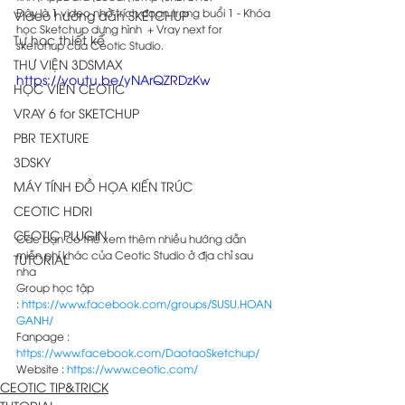
Đây là 1 video nhỏ trích đoạn trong buổi 1 - Khóa 
Video hướng dẫn SKETCHUP
học Sketchup dựng hình  + Vray next for 
Tự học thiết kế
sketchup của Ceotic Studio. 
THƯ VIỆN 3DSMAX
https://youtu.be/yNArQZRDzKw
HỌC VIÊN CEOTIC
VRAY 6 for SKETCHUP
PBR TEXTURE
3DSKY
MÁY TÍNH ĐỒ HỌA KIẾN TRÚC
CEOTIC HDRI
CEOTIC PLUGIN
Các bạn có thể xem thêm nhiều hướng dẫn 
miễn phí khác của Ceotic Studio ở địa chỉ sau 
TUTORIAL
nha 
Group học tập 
: 
https://www.facebook.com/groups/SUSU.HOAN
GANH/
Fanpage : 
https://www.facebook.com/DaotaoSketchup/
Website : 
https://www.ceotic.com/
CEOTIC TIP&TRICK