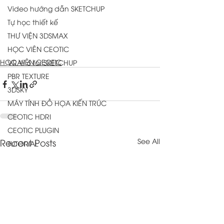
Video hướng dẫn SKETCHUP
Tự học thiết kế
THƯ VIỆN 3DSMAX
HỌC VIÊN CEOTIC
HỌC VIÊN CEOTIC
VRAY 6 for SKETCHUP
PBR TEXTURE
3DSKY
MÁY TÍNH ĐỒ HỌA KIẾN TRÚC
CEOTIC HDRI
CEOTIC PLUGIN
Recent Posts
See All
TUTORIAL