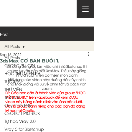
Post
All Posts
Sep 16, 2022
All Posts
3dsMax CƠ BẢN BUỔI 1.
CEOTIC PLUGIN
Dù dùng công cụ làm việc chính là Sketchup thì 
chúng ta vẫn cần biết 3dsMax. Điều này giống 
HỌC THỬ MIỄN PHÍ
như ăn cơm nên có thêm món canh.
Nội dung của video này: Hướng dẫn tùy chỉnh 
TUTORIAL
cho Max giống với Su về phím tắt và cách Pan 
zoom.
THƯ VIỆN
PS: Các bạn cần là thành viên của group "HỌC 
TEXTURE
VIÊN CEOTIC" trên Facebook để xem được 
video này bằng cách click vào ảnh bên dưới. 
Quy trình PBR.
Đây là group dành riêng cho các bạn đã đăng 
ký học tại Ceotic.
CEOTIC TIP&TRICK
Tự học Vray 2.0
Vray 5 for Sketchup