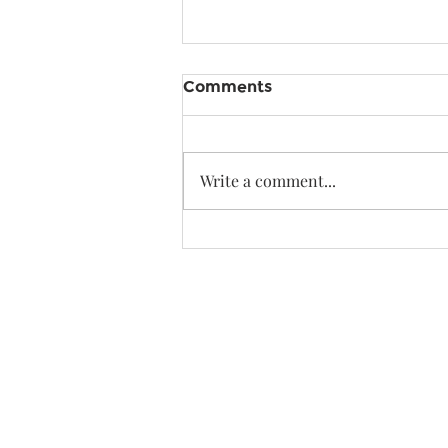
Comments
Write a comment...
32 GB THƯ VIỆN 3DSKY
THÁNG 2.2025
Yo