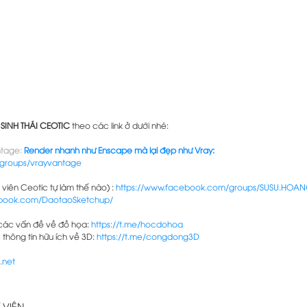
 SINH THÁI CEOTIC
 theo các link ở dưới nhé:
tage: 
Render nhanh như Enscape mà lại đẹp như Vray: 
groups/vrayvantage
iên Ceotic tự làm thế nào) : 
https://www.facebook.com/groups/SUSU.HOA
ebook.com/DaotaoSketchup/
các vấn đề về đồ họa: 
https://t.me/hocdohoa
hông tin hữu ích về 3D: 
https://t.me/congdong3D
.net
 VIỆN