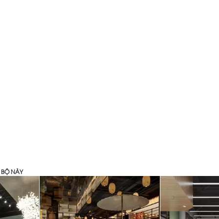
G BỘ NÀY