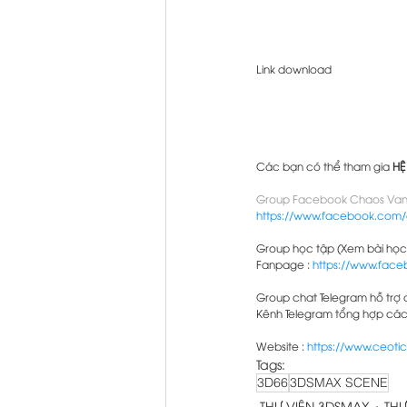
Link download
Các bạn có thể tham gia 
HỆ
Group Facebook Chaos Van
https://www.facebook.com/
Group học tập (Xem bài học v
Fanpage : 
https://www.fac
Group chat Telegram hỗ trợ 
Kênh Telegram tổng hợp các t
Website : 
https://www.ceotic
Tags:
3D66
3DSMAX SCENE
THƯ VIỆN 3DSMAX
THƯ