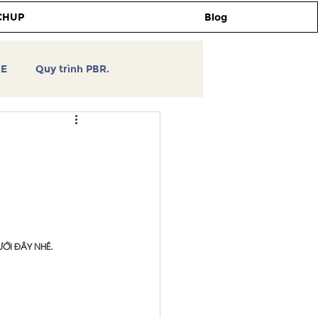
CHUP
Blog
RE
Quy trình PBR.
TCHUP
Tự học thiết kế
3DSKY
ỚI ĐÂY NHÉ.