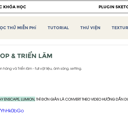
C KHÓA HỌC
PLUGIN SKET
ỌC THỬ MIỄN PHÍ
TUTORIAL
THƯ VIỆN
TEXTU
 Vray 2.0
Vray 5 for Sketchup
Video hướng dẫn SKE
HOP & TRIỂN LÃM
àng và Triển lãm - full vật liệu, ánh sáng, setting.
IÊN CEOTIC
VRAY 6 for SKETCHUP
PBR TEXTURE
CEOTIC HDRI
CEOTIC PLUGIN
TUTORIAL
AY ENSCAPE, LUMION,
 THÌ ĐƠN GIẢN LÀ CONVERT THEO VIDEO HƯỚNG DẪN DƯ
cWYhHk0bGo