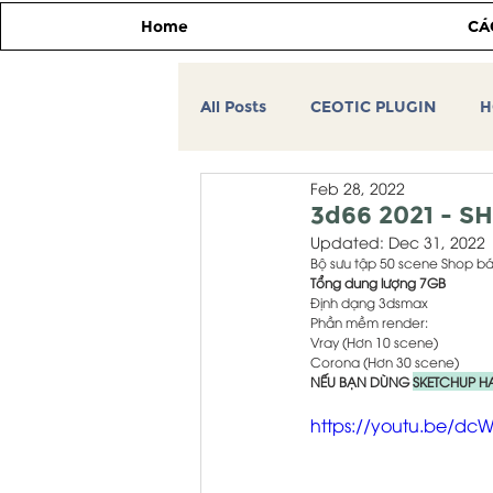
Home
CÁ
All Posts
CEOTIC PLUGIN
H
Feb 28, 2022
CEOTIC TIP&TRICK
Tự học
3d66 2021 - S
Updated:
Dec 31, 2022
Bộ sưu tập 50 scene Shop bán h
THƯ VIỆN 3DSMAX
HỌC V
Tổng dung lượng 7GB
Định dạng 3dsmax
Phần mềm render: 
Vray (Hơn 10 scene)
Corona (Hơn 30 scene)
MÁY TÍNH ĐỒ HỌA KIẾN TRÚC
NẾU BẠN DÙNG 
SKETCHUP H
https://youtu.be/d